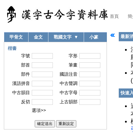
首頁
簡
最新
甲骨文
金文
戰國文字
▼
小篆
楷書
字號
字形
部首
筆畫
部件
國語注音
漢語拼音
中古聲調
中古韻目
中古字母
快速
反切
上古韻部
選項>>