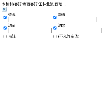
木棉村(客語/廣西客語/玉林北流(西埌…
聲母
韻母
調值
調類
備註
(不允許空值)