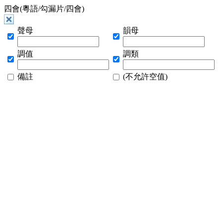
四會(粵語/勾漏片/四會)
聲母
韻母
調值
調類
備註
(不允許空值)