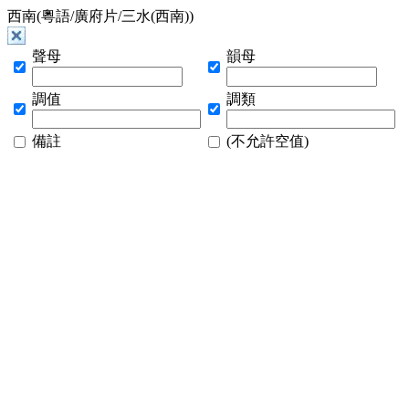
西南(粵語/廣府片/三水(西南))
聲母
韻母
調值
調類
備註
(不允許空值)