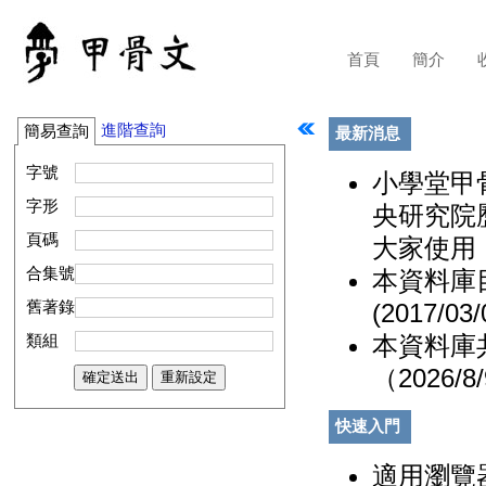
首頁
簡介
進階查詢
簡易查詢
最新消息
字號
小學堂甲
字形
央研究院
頁碼
大家使用！(2
合集號
本資料庫
(2017/03/
舊著錄
本資料庫共
類組
（2026/8
快速入門
適用瀏覽器：