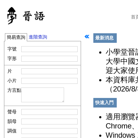
首
進階查詢
簡易查詢
最新消息
字號
小學堂晉
字形
大學中國
迎大家使用！ 
片
本資料庫共
小片
（2026/8
方言點
快速入門
聲母
適用瀏覽器：
韻母
Chrome、
調值
Windo