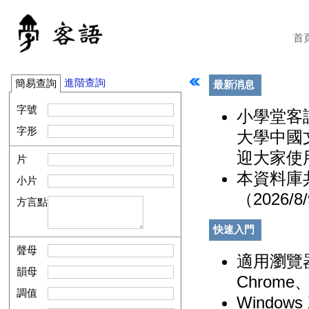
首
進階查詢
簡易查詢
最新消息
字號
小學堂客
字形
大學中國
迎大家使用！ 
片
本資料庫共
小片
（2026/8
方言點
快速入門
聲母
適用瀏覽器：
韻母
Chrome、
調值
Windo