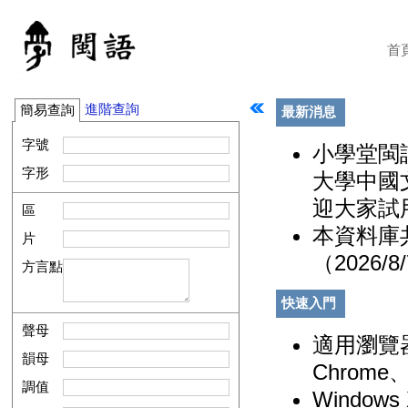
首
進階查詢
簡易查詢
最新消息
字號
小學堂閩
字形
大學中國
迎大家試
區
本資料庫共
片
（2026/8
方言點
快速入門
聲母
適用瀏覽器：
韻母
Chrome、
調值
Windo