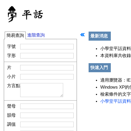
進階查詢
簡易查詢
最新消息
字號
小學堂平話資料
本資料庫共收錄聲
字形
片
快速入門
小片
適用瀏覽器：IE 8
方言點
Windows 
檢索條件的文字
小學堂平話資料
聲母
韻母
調值