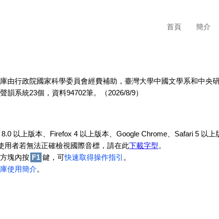
首頁
簡介
庫由行政院國家科學委員會經費補助，臺灣大學中國文學系和中央研究院資訊
韻系統23個，資料94702筆。（2026/8/9）
.0 以上版本、Firefox 4 以上版本、Google Chrome、Safari 5 以
XP的使用者若無法正確檢視國際音標，請在此
下載字型
。
方塊內按
F1
鍵，可
快速取得操作指引
。
庫使用簡介
。