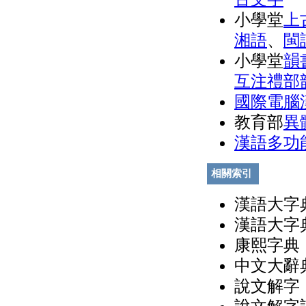
小學堂
上
湘語
、
閩
小學堂
韻
互注禮部
國際電腦
教育部
異
漢語多功
相關索引
漢語大字典
漢語大字典
康熙字典（
中文大辭典
說文解字（