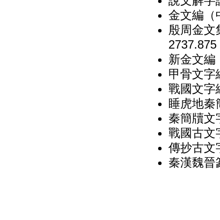
說文解字詁
金文編（中
殷周金文集
2737.875
新金文編
甲骨文字編
戰國文字
睡虎地秦
秦簡牘文
戰國古文
傳抄古文字
秦漢魏晉