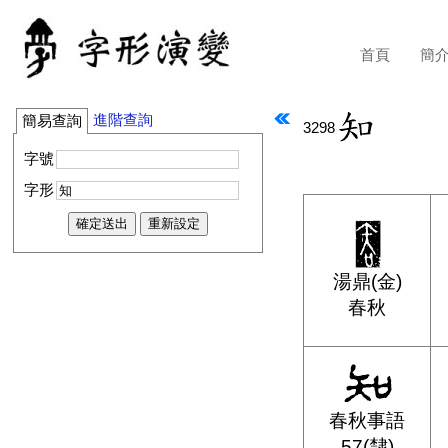
首頁
簡
進階查詢
簡易查詢
3298
字號
字形
湯鼎(金)
春秋
春秋事語
57(隸)