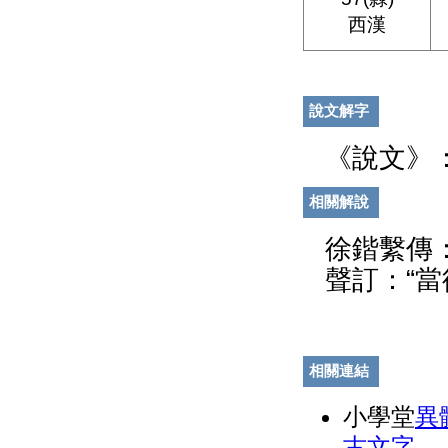
西漢
說文解字
《說文》
相關解說
徐鍇繫傳
聲訂：“當
相關連結
小學堂
異
古文字