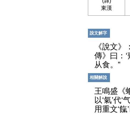
(隸)
東漢
說文解字
《說文》
傳》曰：‘
从食。”
相關解說
王鳴盛《蛾
以‘氣’代
用重文‘餼