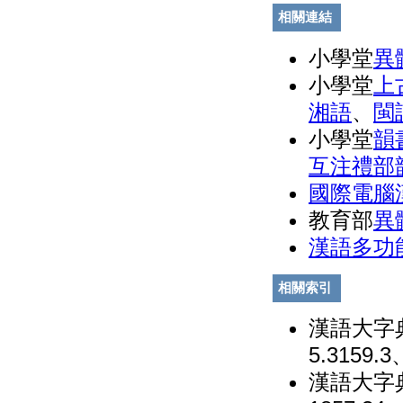
相關連結
小學堂
異
小學堂
上
湘語
、
閩
小學堂
韻
互注禮部
國際電腦
教育部
異
漢語多功
相關索引
漢語大字典
5.3159.3
漢語大字典