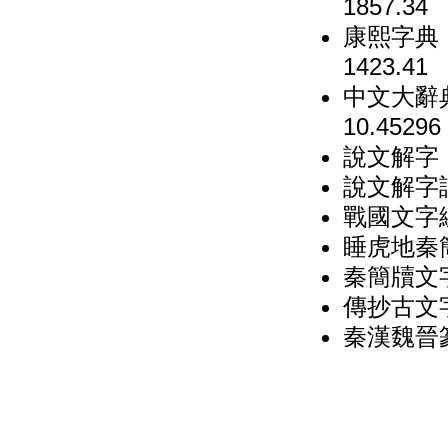
1857.34
康熙字典（
1423.41
中文大辭典
10.45296
說文解字（
說文解字詁
戰國文字
睡虎地秦簡
秦簡牘文
傳抄古文字
秦漢魏晉