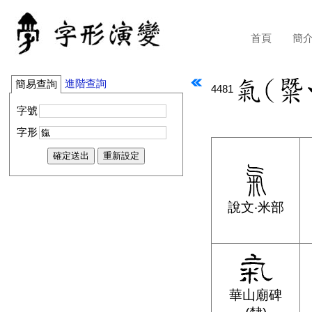
首頁
簡
進階查詢
簡易查詢
4481
字號
字形
說文‧米部
華山廟碑