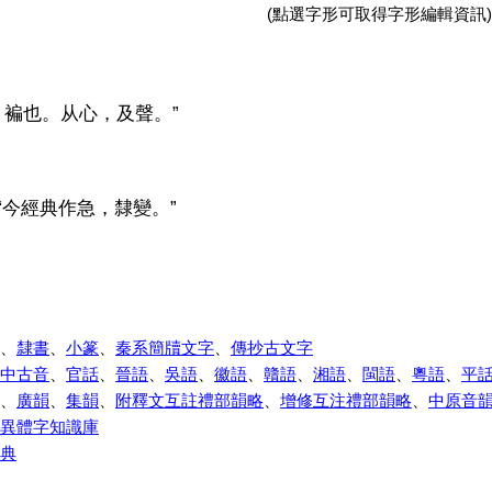
(點選字形可取得字形編輯資訊)
，褊也。从心，及聲。”
“今經典作急，隸變。”
、
隸書
、
小篆
、
秦系簡牘文字
、
傳抄古文字
中古音
、
官話
、
晉語
、
吳語
、
徽語
、
贛語
、
湘語
、
閩語
、
粵語
、
平
、
廣韻
、
集韻
、
附釋文互註禮部韻略
、
增修互注禮部韻略
、
中原音
異體字知識庫
典