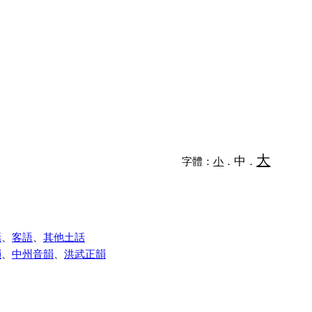
大
中
字體：
小
．
．
話
、
客語
、
其他土話
韻
、
中州音韻
、
洪武正韻