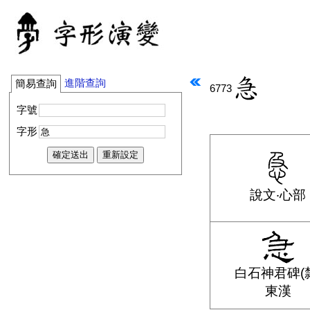
進階查詢
簡易查詢
6773
字號
字形
說文‧心部
白石神君碑(
東漢