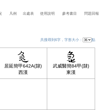
況
凡例
出處表
使用說明
參考書目
問題回報
共搜尋到6字，字形大小：
點
居延簡甲642A(隸)
武威醫簡84甲(隸)
西漢
東漢