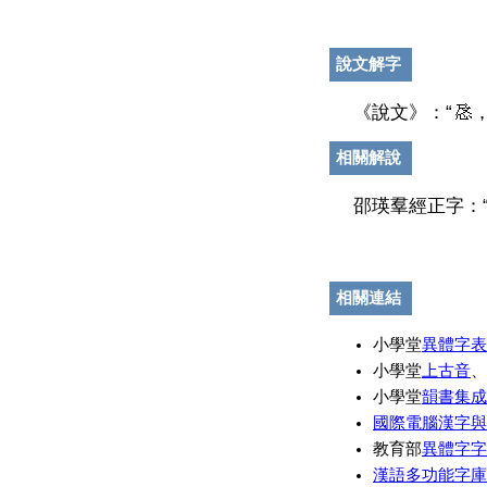
說文解字
《說文》：“
相關解說
邵瑛羣經正字：
相關連結
小學堂
異體字表
小學堂
上古音
、
小學堂
韻書集成
國際電腦漢字與
教育部
異體字字
漢語多功能字庫