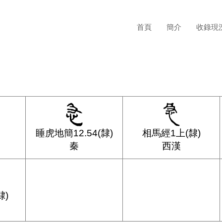
首頁
簡介
收錄現
睡虎地簡12.54(隸)
相馬經1上(隸)
秦
西漢
隸)