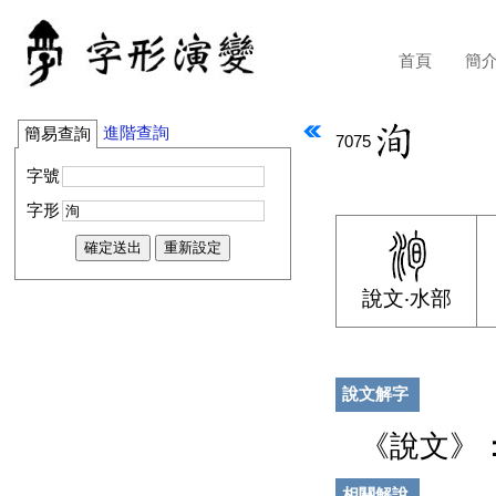
首頁
簡
進階查詢
簡易查詢
7075
字號
字形
說文‧水部
說文解字
《說文》
相關解說