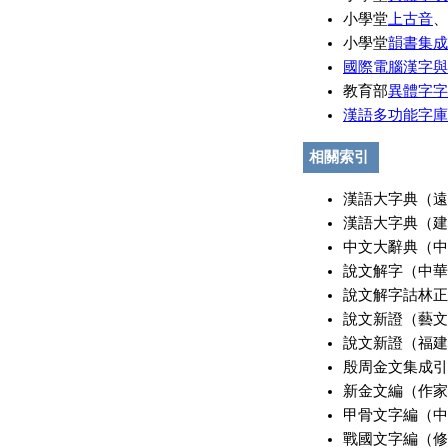
小學堂
上古音
、
小學堂
韻書集成
國際電腦漢字與
教育部
異體字字
漢語多功能字庫
相關索引
漢語大字典（遠東
漢語大字典（建宏
中文大辭典（中華
說文解字（中華書
說文解字詁林正補
說文新證（藝文
說文新證（福建
殷周金文集成引得
新金文編（作家
甲骨文字編（中華
戰國文字編（修