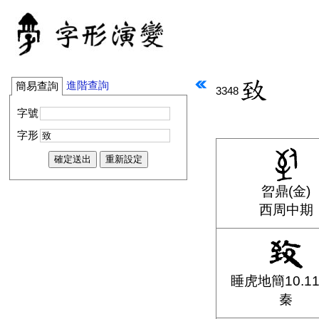
進階查詢
簡易查詢
3348
字號
字形
曶鼎(金)
西周中期
睡虎地簡10.11
秦