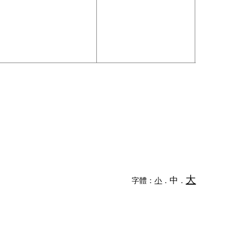
大
中
字體：
小
．
．