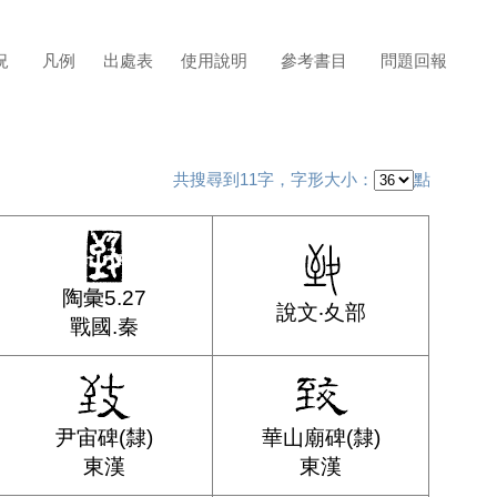
況
凡例
出處表
使用說明
參考書目
問題回報
共搜尋到11字，字形大小：
點
陶彙5.27
說文‧夊部
戰國.秦
尹宙碑(隸)
華山廟碑(隸)
東漢
東漢