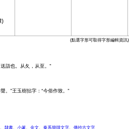
)
(點選字形可取得字形編輯資訊)
，送詣也。从夂，从至。”
聲。”王玉樹拈字：“今俗作致。”
、
隸書
、
小篆
、
金文
、
秦系簡牘文字
、
傳抄古文字