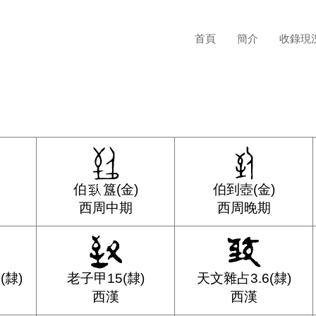
首頁
簡介
收錄現
伯
簋(金)
伯到壺(金)
西周中期
西周晚期
(隸)
老子甲15(隸)
天文雜占3.6(隸)
西漢
西漢