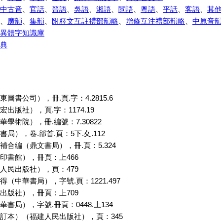
中古音
、
官話
、
晉語
、
吳語
、
湘語
、
閩語
、
粵語
、
平話
、
客語
、
其
、
廣韻
、
集韻
、
附釋文互註禮部韻略
、
增修互注禮部韻略
、
中原音
異體字知識庫
典
圖書公司），冊.頁.字：4.2815.6
出版社），頁.字：1174.19
學術院），冊.編號：7.30822
局），卷.部首.頁：5下.夊.112
合編（鼎文書局），冊.頁：5.324
印書館），冊頁：上466
人民出版社），頁：479
（中華書局），字號.頁：1221.497
出版社），冊頁：上709
書局），字號.冊頁：0448.上134
訂本）（福建人民出版社），頁：345