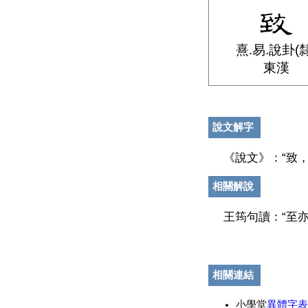
熹.易.說卦(隸
東漢
說文解字
《說文》：“致
相關解說
王筠句讀：“至亦
相關連結
小學堂
異體字表