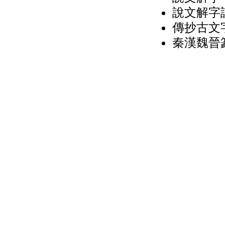
說文解字詁
傳抄古文字
秦漢魏晉