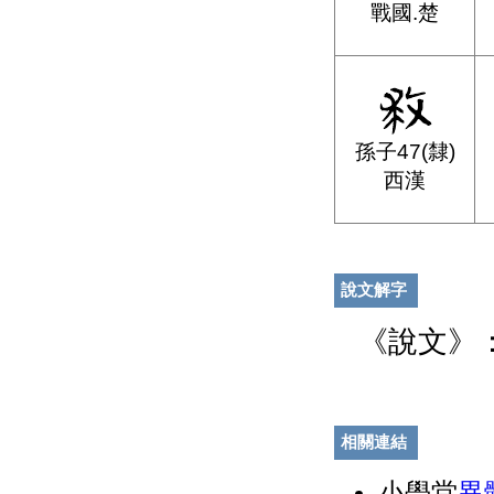
戰國.楚
孫子47(隸)
西漢
說文解字
《說文》
相關連結
小學堂
異