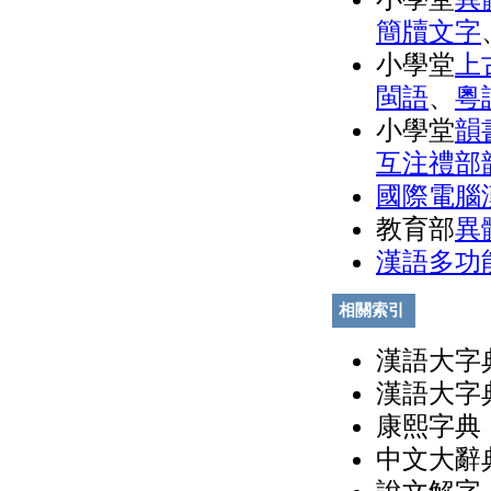
簡牘文字
小學堂
上
閩語
、
粵
小學堂
韻
互注禮部
國際電腦
教育部
異
漢語多功
相關索引
漢語大字典
漢語大字典
康熙字典（
中文大辭典