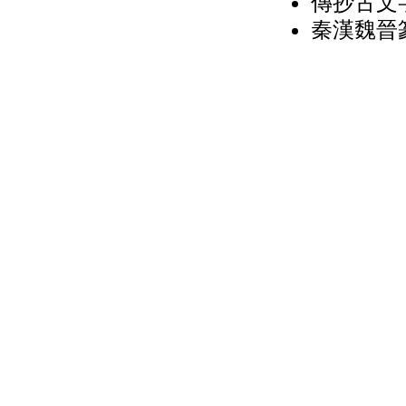
傳抄古文字
秦漢魏晉