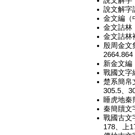
說文解字（
說文解字詁
金文編（中
金文詁林（
金文詁林補
殷周金文集
2664.864
新金文編
戰國文字
楚系簡帛
305.5、30
睡虎地秦
秦簡牘文
戰國古文
178、上1