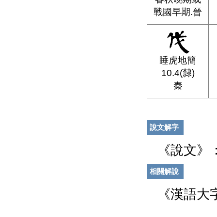
戰國早期.晉
睡虎地簡
10.4(隸)
秦
說文解字
《說文》
相關解說
《漢語大