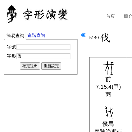
首頁
簡
進階查詢
簡易查詢
5140
字號
字形
前
7.15.4(甲)
商
侯馬
春秋晚期或