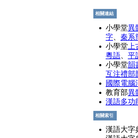
相關連結
小學堂
異
字
、
秦系
小學堂
上
粵語
、
平
小學堂
韻
互注禮部
國際電腦
教育部
異
漢語多功
相關索引
漢語大字典