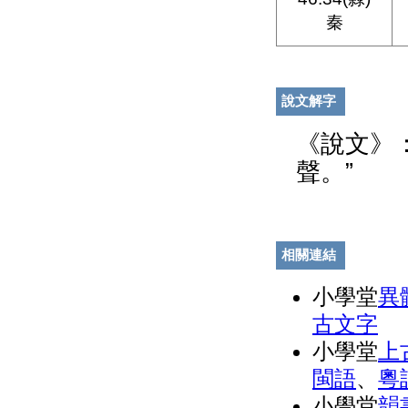
秦
說文解字
《說文》
聲。”
相關連結
小學堂
異
古文字
小學堂
上
閩語
、
粵
小學堂
韻