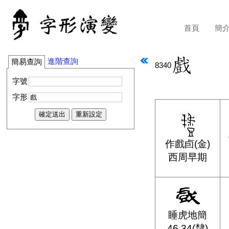
首頁
簡
進階查詢
簡易查詢
8340
字號
字形
作戲卣(金)
西周早期
睡虎地簡
46.34(隸)