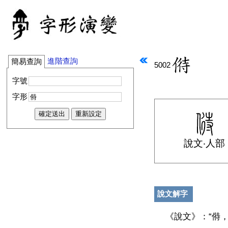
進階查詢
簡易查詢
5002
字號
字形
說文‧人部
說文解字
《說文》：“偫