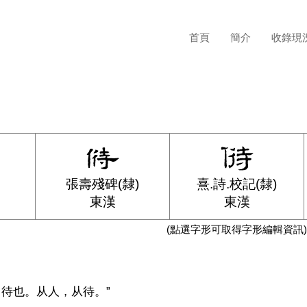
首頁
簡介
收錄現
張壽殘碑(隸)
熹.詩.校記(隸)
東漢
東漢
(點選字形可取得字形編輯資訊)
，待也。从人，从待。”