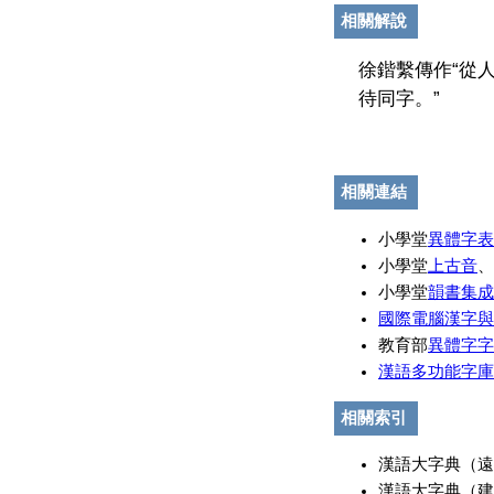
相關解說
徐鍇繫傳作“從
待同字。”
相關連結
小學堂
異體字表
小學堂
上古音
、
小學堂
韻書集成
國際電腦漢字與
教育部
異體字字
漢語多功能字庫
相關索引
漢語大字典（遠東
漢語大字典（建宏