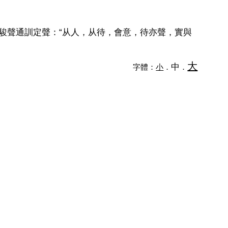
朱駿聲通訓定聲：“从人，从待，會意，待亦聲，實與
大
中
字體：
小
．
．