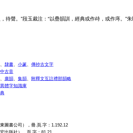
人，待聲。”段玉裁注：“以疊韻訓，經典或作歭，或作庤。”
、
隸書
、
小篆
、
傳抄古文字
中古音
、
廣韻
、
集韻
、
附釋文互註禮部韻略
異體字知識庫
典
圖書公司），冊.頁.字：1.192.12
出版社），頁.字：81.21