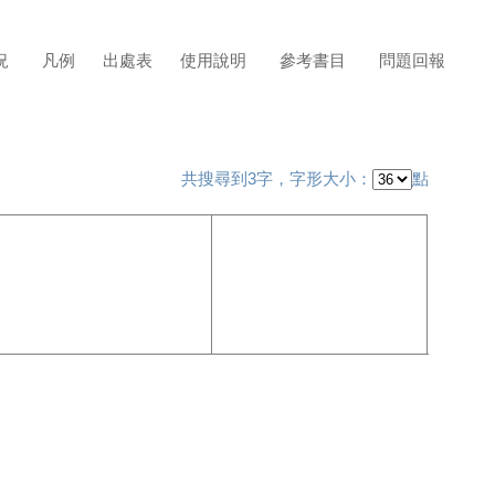
況
凡例
出處表
使用說明
參考書目
問題回報
共搜尋到3字，字形大小：
點