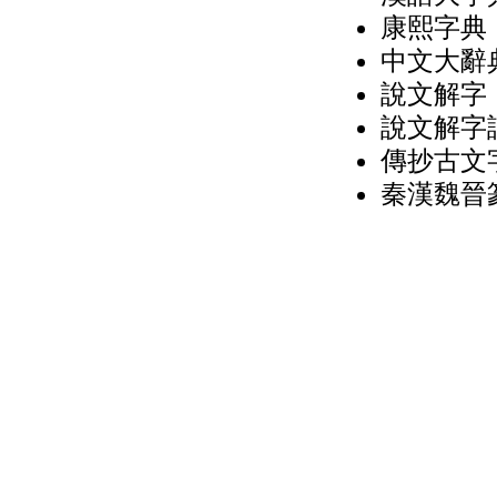
康熙字典（
中文大辭典
說文解字（
說文解字詁
傳抄古文字
秦漢魏晉