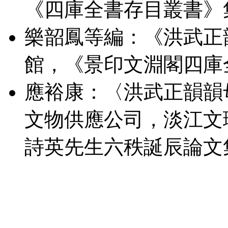
《四庫全書存目叢書》集部
樂韶鳳等編：《洪武正
館，《景印文淵閣四庫全
應裕康：〈洪武正韻韻
文物供應公司，淡江文
詩英先生六秩誕辰論文集》