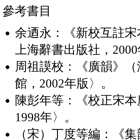
參考書目
余迺永：《新校互註宋
上海辭書出版社，200
周祖謨校：《廣韻》（
館，2002年版〉。
陳彭年等：《校正宋本
1998年〉。
（宋）丁度等編：《集