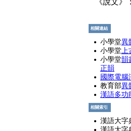
《說文》
相關連結
小學堂
異
小學堂
上
小學堂
韻
正韻
國際電腦
教育部
異
漢語多功
相關索引
漢語大字典
漢語大字典