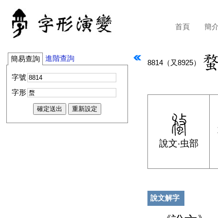
首頁
簡
進階查詢
簡易查詢
8814
（又
8925
）
字號
字形
說文‧虫部
說文解字