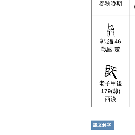
春秋晚期
郭.緇.46
戰國.楚
老子甲後
179(隸)
西漢
說文解字