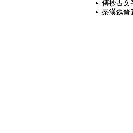
傳抄古文字
秦漢魏晉