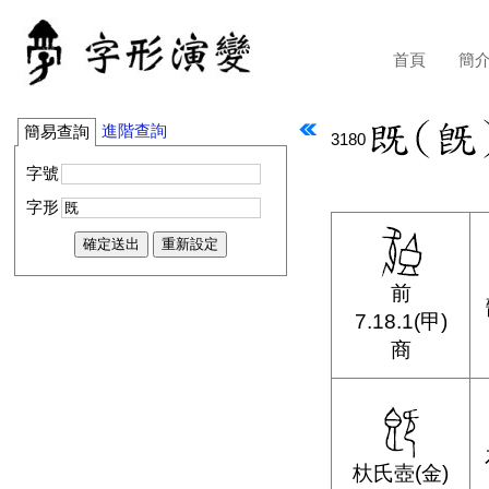
首頁
簡
進階查詢
簡易查詢
3180
字號
字形
前
7.18.1(甲)
商
杕氏壺(金)