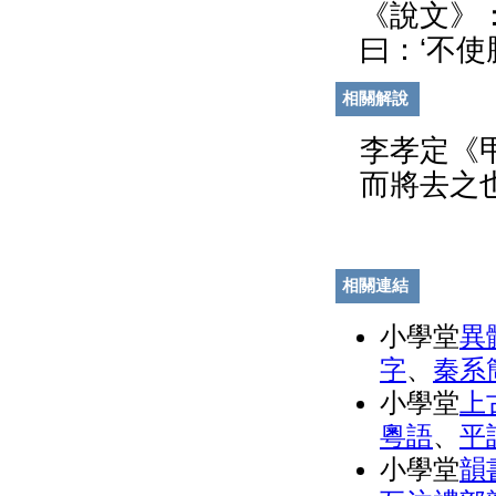
《說文》
曰：‘不使
相關解說
李孝定《
而將去之
相關連結
小學堂
異
字
、
秦系
小學堂
上
粵語
、
平
小學堂
韻