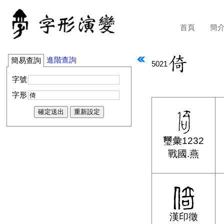
首頁
簡
進階查詢
簡易查詢
5021
字號
字形
璽彙1232
戰國.燕
漢印徵