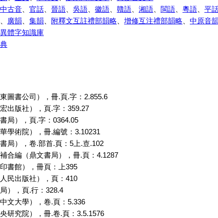
中古音
、
官話
、
晉語
、
吳語
、
徽語
、
贛語
、
湘語
、
閩語
、
粵語
、
平
、
廣韻
、
集韻
、
附釋文互註禮部韻略
、
增修互注禮部韻略
、
中原音
異體字知識庫
典
圖書公司），冊.頁.字：2.855.6
出版社），頁.字：359.27
局），頁.字：0364.05
學術院），冊.編號：3.10231
局），卷.部首.頁：5上.壴.102
合編（鼎文書局），冊.頁：4.1287
印書館），冊頁：上395
人民出版社），頁：410
），頁.行：328.4
文大學），卷.頁：5.336
研究院），冊.卷.頁：3.5.1576