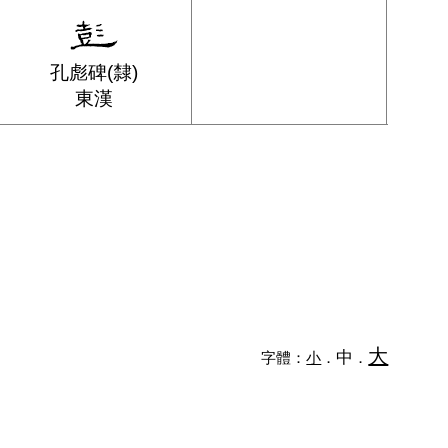
孔彪碑(隸)
東漢
大
中
字體：
小
．
．