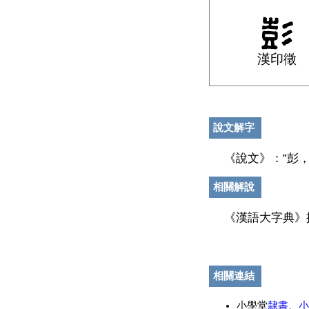
漢印徵
說文解字
《說文》：“彭
相關解說
《漢語大字典》
相關連結
小學堂
隸書
、
小