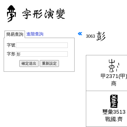
進階查詢
簡易查詢
3063
字號
字形
甲2371(甲
商
璽彙3513
戰國.齊