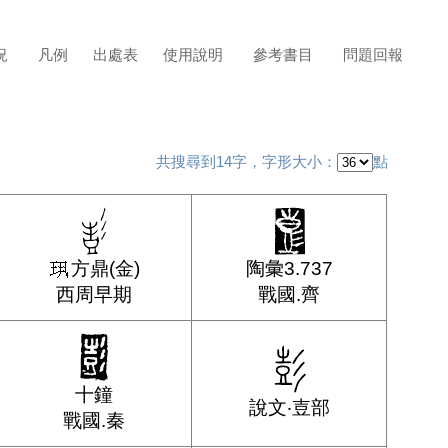
況
凡例
出處表
使用說明
參考書目
問題回報
共搜尋到14字，字形大小：
點
方鼎(金)
陶彙3.737
西周早期
戰國.齊
十鐘
說文‧壴部
戰國.秦