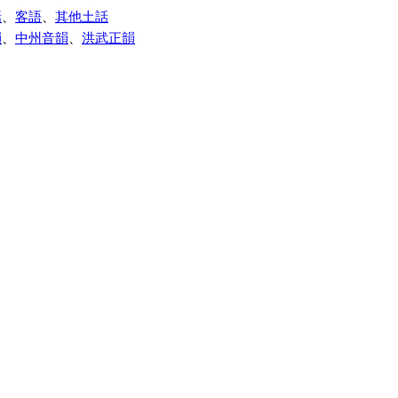
話
、
客語
、
其他土話
韻
、
中州音韻
、
洪武正韻