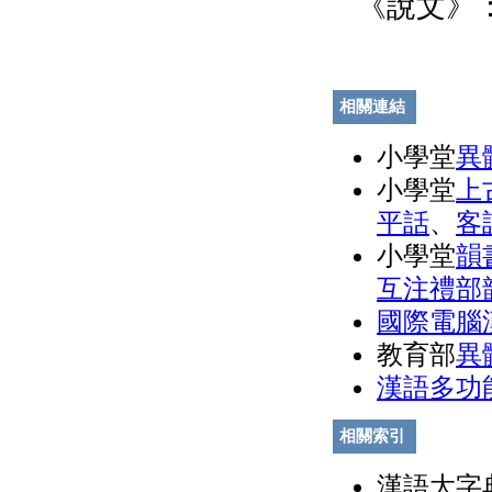
《說文》
相關連結
小學堂
異
小學堂
上
平話
、
客
小學堂
韻
互注禮部
國際電腦
教育部
異
漢語多功
相關索引
漢語大字典