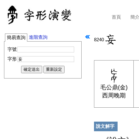
首頁
簡
進階查詢
簡易查詢
8240
字號
字形
毛公鼎(金)
西周晚期
說文解字