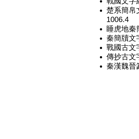
戰國文字
楚系簡帛
1006.4
睡虎地秦簡
秦簡牘文
戰國古文
傳抄古文字
秦漢魏晉