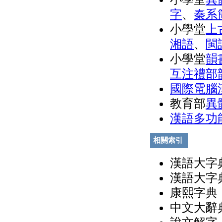
字
、
秦系
小學堂
上
湘語
、
閩
小學堂
韻
互注禮部
國際電腦
教育部
異
漢語多功
相關索引
漢語大字典
漢語大字典
康熙字典（
中文大辭典