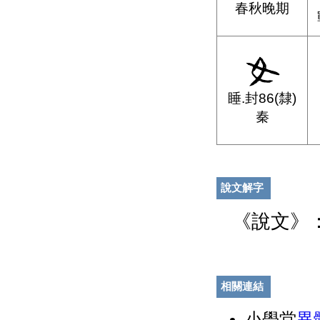
春秋晚期
睡.封86(隸)
秦
說文解字
《說文》
相關連結
小學堂
異