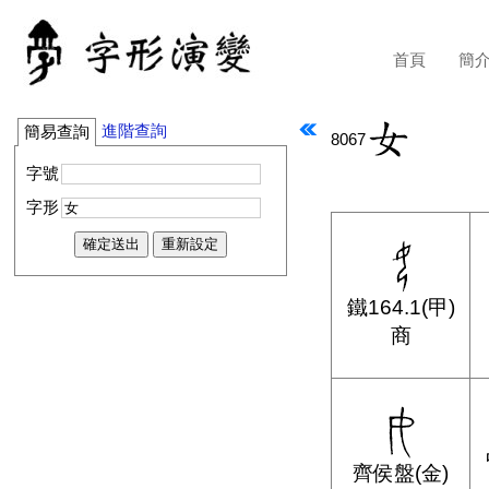
首頁
簡
進階查詢
簡易查詢
8067
字號
字形
鐵164.1(甲)
商
齊侯盤(金)