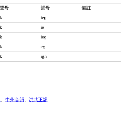
聲母
韻母
備註
k
ieɡ
k
ie
k
ieɡ
k
eɣ
k
igh
韻
、
中州音韻
、
洪武正韻