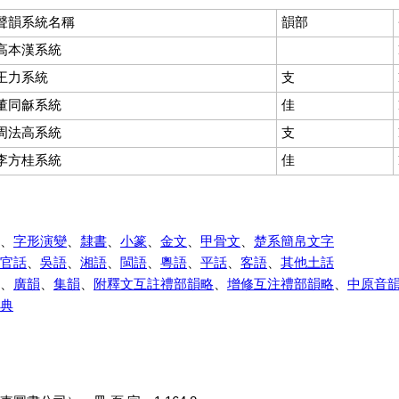
聲韻系統名稱
韻部
高本漢系統
王力系統
支
董同龢系統
佳
周法高系統
支
李方桂系統
佳
、
字形演變
、
隸書
、
小篆
、
金文
、
甲骨文
、
楚系簡帛文字
官話
、
吳語
、
湘語
、
閩語
、
粵語
、
平話
、
客語
、
其他土話
、
廣韻
、
集韻
、
附釋文互註禮部韻略
、
增修互注禮部韻略
、
中原音
典