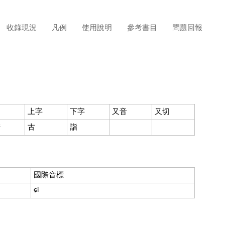
收錄現況
凡例
使用說明
參考書目
問題回報
濁
上字
下字
又音
又切
清
古
詣
國際音標
ɕi