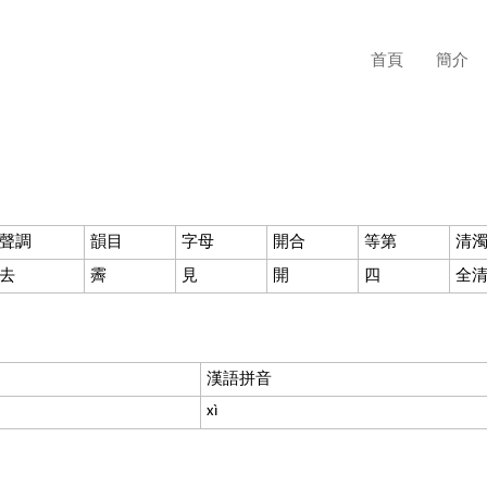
首頁
簡介
聲調
韻目
字母
開合
等第
清
去
霽
見
開
四
全
漢語拼音
xì