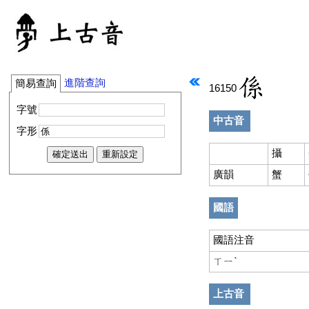
進階查詢
簡易查詢
16150
字號
中古音
字形
攝
廣韻
蟹
國語
國語注音
ㄒㄧˋ
上古音