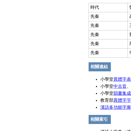
時代
先秦
先秦
先秦
先秦
先秦
相關連結
小學堂
異體字表
小學堂
中古音
、
小學堂
韻書集成
教育部
異體字字
漢語多功能字庫
相關索引